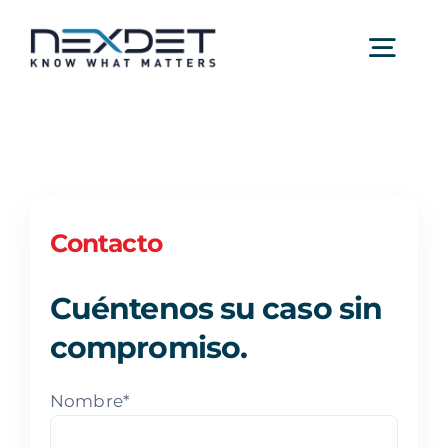
Saltar
al
Togg
contenido
Navig
Nexdet – Detectives Privados
Nosotros
Contacto
Servicios
Cuéntenos su caso sin
compromiso.
Sectores
Nombre*
Contacto