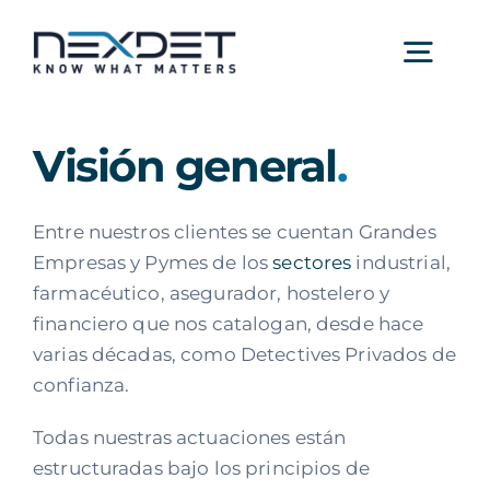
Saltar
al
Togg
contenido
Navig
Nexdet – Detectives Privados
Visión general
.
Nosotros
Entre nuestros clientes se cuentan Grandes
Empresas y Pymes de los
sectores
industrial,
farmacéutico, asegurador, hostelero y
Servicios
financiero que nos catalogan, desde hace
varias décadas, como Detectives Privados de
confianza.
Sectores
Todas nuestras actuaciones están
estructuradas bajo los principios de
Contacto